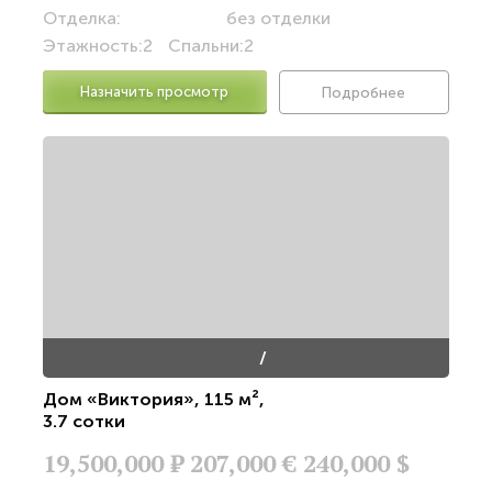
Отделка:
без отделки
Этажность:
2
Спальни:
2
Назначить просмотр
Подробнее
/
Дом «Виктория»
,
115 м²
,
3.7 сотки
19,500,000
Р
207,000 €
240,000 $