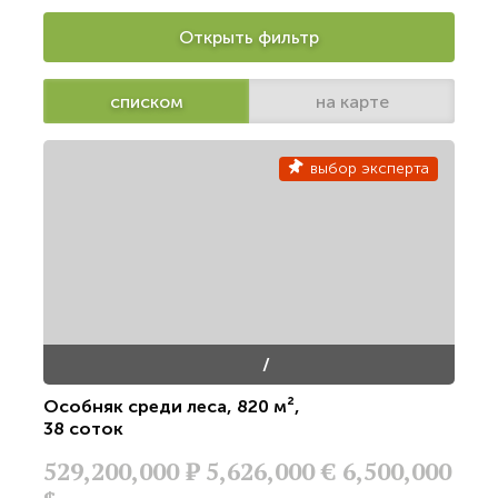
Открыть фильтр
списком
на карте
выбор эксперта
/
Особняк среди леса
,
820 м²
,
38 соток
529,200,000
Р
5,626,000 €
6,500,000