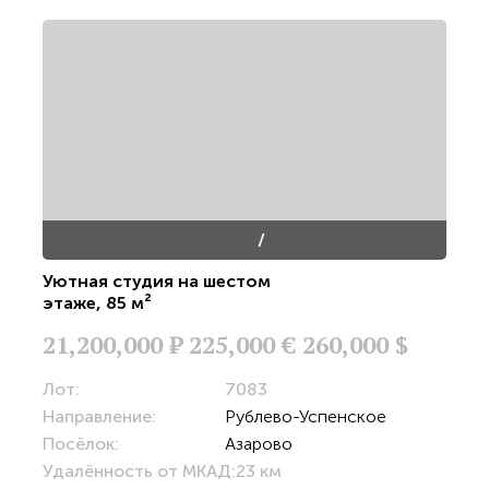
/
Уютная студия на шестом
этаже
,
85 м²
21,200,000
Р
225,000 €
260,000 $
Лот:
7083
Направление:
Рублево-Успенское
Посёлок:
Азарово
Удалённость от МКАД:
23 км