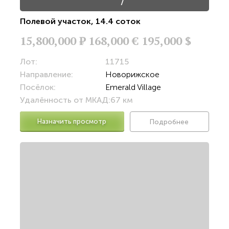
/
Полевой участок
,
14.4 соток
15,800,000
Р
168,000 €
195,000 $
Лот:
11715
Направление:
Новорижское
Посёлок:
Emerald Village
Удалённость от МКАД:
67 км
Назначить просмотр
Подробнее