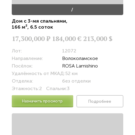
/
Дом с 3-мя спальнями
,
166 м²
,
6.5 соток
17,300,000
Р
184,000 €
213,000 $
Лот:
12072
Направление:
Волоколамское
Посёлок:
ROSA Lamishino
Удалённость от МКАД:
52 км
Отделка:
без отделки
Этажность:
2
Спальни:
3
Назначить просмотр
Подробнее