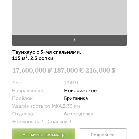
/
Таунхаус с 3-мя спальнями
,
115 м²
,
2.3 сотки
17,600,000
Р
187,000 €
216,000 $
Лот:
13491
Направление:
Новорижское
Посёлок:
Британика
Удалённость от МКАД:
33 км
Отделка:
без отделки
Этажность:
2
Спальни:
3
Назначить просмотр
Подробнее