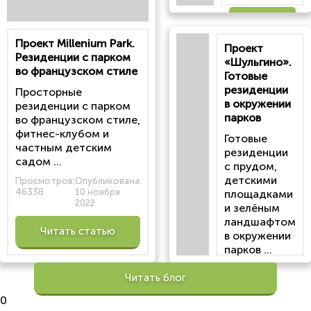
Читать
Проект Millenium Park.
Проект
статью
Резиденции с парком
«Шульгино».
во французском стиле
Готовые
резиденции
Просторные
в окружении
резиденции с парком
парков
во французском стиле,
фитнес-клубом и
Готовые
частным детским
резиденции
садом ...
с прудом,
детскими
Просмотров:
Опубликована:
46338
10 ноября
площадками
2022
и зелёным
ландшафтом
Читать статью
в окружении
парков ...
Просмотров:
Читать блог
100200
Опубликована:
0
6 октября 2022