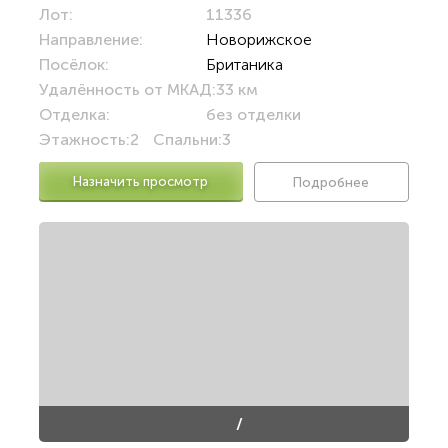
Лот:
11336
Направление:
Новорижское
Посёлок:
Британика
Удалённость от МКАД:
33 км
Отделка:
без отделки
Этажность:
2
Спальни:
3
Назначить просмотр
Подробнее
/