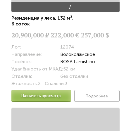
/
Резиденция у леса
,
132 м²
,
6 соток
20,900,000
Р
222,000 €
257,000 $
Лот:
12074
Направление:
Волоколамское
Посёлок:
ROSA Lamishino
Удалённость от МКАД:
52 км
Отделка:
без отделки
Этажность:
2
Спальни:
3
Назначить просмотр
Подробнее