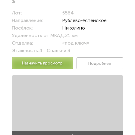
$
Лот:
5564
Направление:
Рублево-Успенское
Посёлок:
Николино
Удалённость от МКАД:
21 км
Отделка:
«под ключ»
Этажность:
4
Спальни:
3
Назначить просмотр
Подробнее