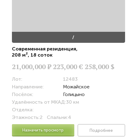
/
Современная резиденция
,
208 м²
,
18 соток
21,000,000
Р
223,000 €
258,000 $
Лот:
12483
Направление:
Можайское
Посёлок:
Голицыно
Удалённость от МКАД:
30 км
Отделка:
Этажность:
2
Спальни:
4
Назначить просмотр
Подробнее