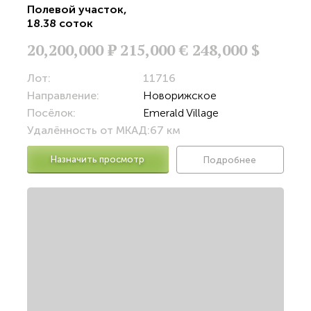
Полевой участок
,
18.38 соток
20,200,000
Р
215,000 €
248,000 $
Лот:
11716
Направление:
Новорижское
Посёлок:
Emerald Village
Удалённость от МКАД:
67 км
Назначить просмотр
Подробнее