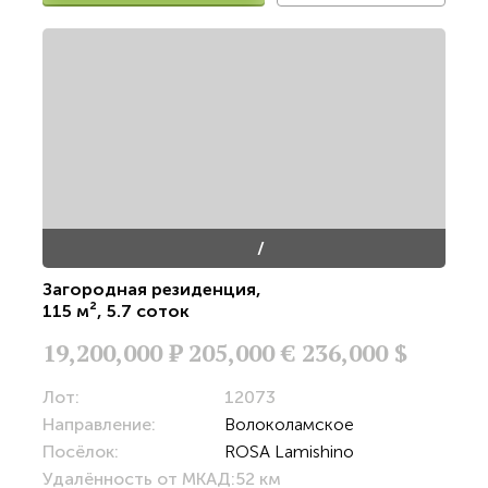
/
Загородная резиденция
,
115 м²
,
5.7 соток
19,200,000
Р
205,000 €
236,000 $
Лот:
12073
Направление:
Волоколамское
Посёлок:
ROSA Lamishino
Удалённость от МКАД:
52 км