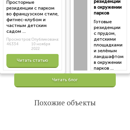
резиденции
Просторные
в окружении
резиденции с парком
парков
во французском стиле,
фитнес-клубом и
Готовые
частным детским
резиденции
садом ...
с прудом,
детскими
Просмотров:
Опубликована:
46334
10 ноября
площадками
2022
и зелёным
ландшафтом
Читать статью
в окружении
парков ...
Просмотров:
Читать блог
100199
Опубликована:
6 октября 2022
Похожие объекты
Читать
статью