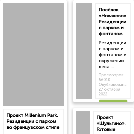
Посёлок
«Новахово».
Резиденции
с парком и
фонтаном
Резиденции
с парком и
фонтаном в
окружении
леса ...
Просмотров:
56010
Опубликована:
27 октября
2022
Читать
Проект Millenium Park.
Проект
статью
Резиденции с парком
«Шульгино».
во французском стиле
Готовые