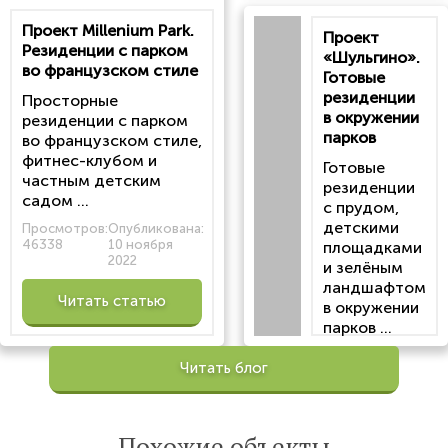
Читать
Проект Millenium Park.
Проект
статью
Резиденции с парком
«Шульгино».
во французском стиле
Готовые
резиденции
Просторные
в окружении
резиденции с парком
парков
во французском стиле,
фитнес-клубом и
Готовые
частным детским
резиденции
садом ...
с прудом,
детскими
Просмотров:
Опубликована:
46338
10 ноября
площадками
2022
и зелёным
ландшафтом
Читать статью
в окружении
парков ...
Просмотров:
Читать блог
100201
Опубликована:
6 октября 2022
Похожие объекты
Читать