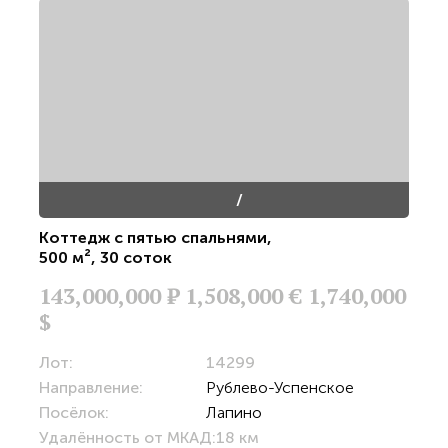
/
Коттедж с пятью спальнями
,
500 м²
,
30 соток
143,000,000
Р
1,508,000 €
1,740,000
$
Лот:
14299
Направление:
Рублево-Успенское
Посёлок:
Лапино
Удалённость от МКАД:
18 км