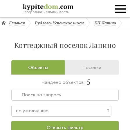
kypite
dom
.com
Загородная недвижимость
Главная
Рублево-Успенское шоссе
КП Лапино
Коттеджный поселок Лапино
Объекты
Поселки
5
Найдено
объектов:
Открыть фильтр