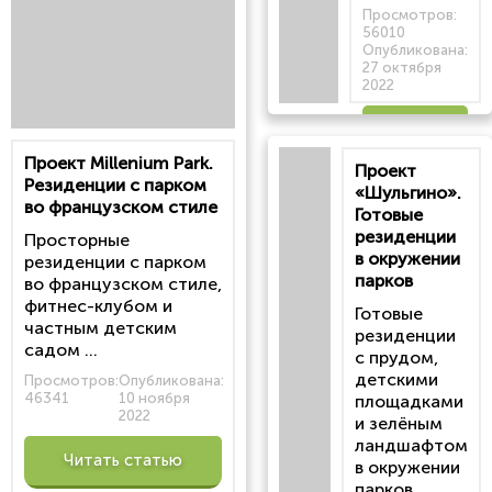
Просмотров:
56010
Опубликована:
27 октября
2022
Читать
Проект Millenium Park.
Проект
статью
Резиденции с парком
«Шульгино».
во французском стиле
Готовые
резиденции
Просторные
в окружении
резиденции с парком
парков
во французском стиле,
фитнес-клубом и
Готовые
частным детским
резиденции
садом ...
с прудом,
детскими
Просмотров:
Опубликована:
46341
10 ноября
площадками
2022
и зелёным
ландшафтом
Читать статью
в окружении
парков ...