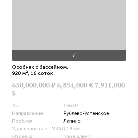
/
Особняк с бассейном
,
920 м²
,
16 соток
650,000,000
Р
6,854,000 €
7,911,000
$
Лот:
13639
Направление:
Рублево-Успенское
Посёлок:
Лапино
Удалённость от МКАД:
18 км
Отделка:
«под ключ»