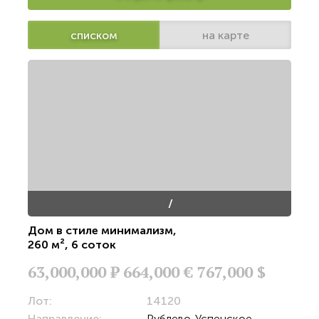
списком
на карте
/
Дом в стиле минимализм
,
260 м²
,
6 соток
63,000,000
Р
664,000 €
767,000 $
Лот:
14120
Направление:
Рублево-Успенское