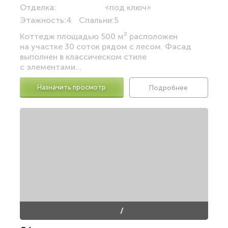
Отделка:
«под ключ»
Этажность:
4
Спальни:
5
Коттедж площадью 500 м² расположен
на участке 30 соток рядом с лесом. Фасад
выполнен в классическом стиле
с элементами...
Назначить просмотр
Подробнее
/