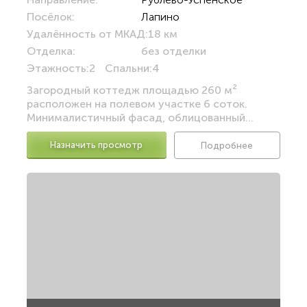
Посёлок:
Лапино
Удалённость от МКАД:
18 км
Отделка:
без отделки
Этажность:
2
Спальни:
4
Загородный коттедж площадью 260 м²
расположен на полевом участке 6 соток.
Минималистичный фасад, облицованный...
Назначить просмотр
Подробнее