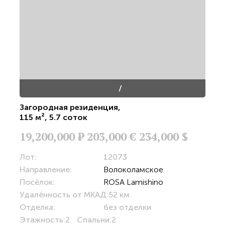
/
Загородная резиденция
,
115 м²
,
5.7 соток
19,200,000
Р
203,000 €
234,000 $
Лот:
12073
Направление:
Волоколамское
Посёлок:
ROSA Lamishino
Удалённость от МКАД:
52 км
Отделка:
без отделки
Этажность:
2
Спальни:
2