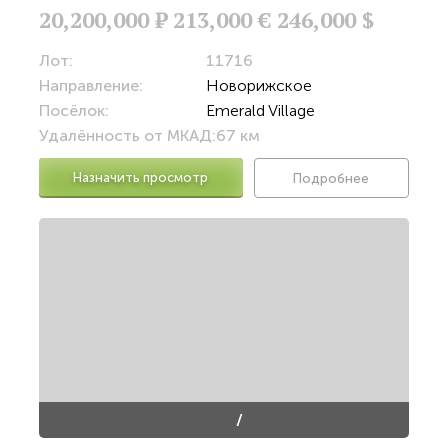
20,200,000
Р
213,000 €
246,000 $
Лот:
11716
Направление:
Новорижское
Посёлок:
Emerald Village
Удалённость от МКАД:
67 км
Назначить просмотр
Подробнее
/