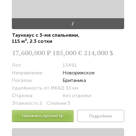
/
Таунхаус с 3-мя спальнями
,
115 м²
,
2.3 сотки
17,600,000
Р
185,000 €
214,000 $
Лот:
13491
Направление:
Новорижское
Посёлок:
Британика
Удалённость от МКАД:
33 км
Отделка:
без отделки
Этажность:
2
Спальни:
3
Назначить просмотр
Подробнее