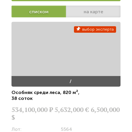
списком
на карте
выбор эксперта
/
Особняк среди леса
,
820 м²
,
38 соток
534,100,000
Р
5,632,000 €
6,500,000
$
Лот:
5564