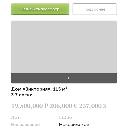
Назначить просмотр
Подробнее
/
Дом «Виктория»
,
115 м²
,
3.7 сотки
19,500,000
Р
206,000 €
237,000 $
Лот:
11336
Направление:
Новорижское