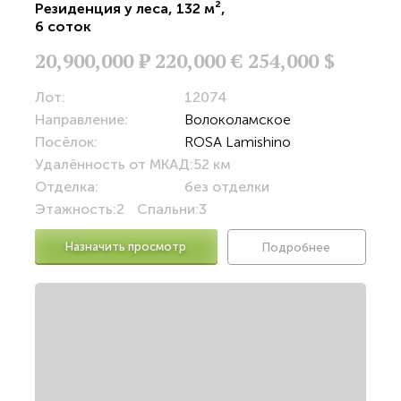
Резиденция у леса
,
132 м²
,
6 соток
20,900,000
Р
220,000 €
254,000 $
Лот:
12074
Направление:
Волоколамское
Посёлок:
ROSA Lamishino
Удалённость от МКАД:
52 км
Отделка:
без отделки
Этажность:
2
Спальни:
3
Назначить просмотр
Подробнее