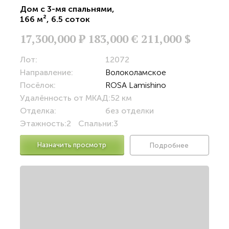
Дом с 3-мя спальнями
,
166 м²
,
6.5 соток
17,300,000
Р
183,000 €
211,000 $
Лот:
12072
Направление:
Волоколамское
Посёлок:
ROSA Lamishino
Удалённость от МКАД:
52 км
Отделка:
без отделки
Этажность:
2
Спальни:
3
Назначить просмотр
Подробнее