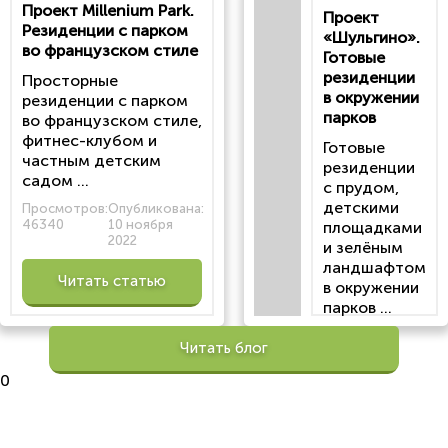
Проект Millenium Park.
Проект
статью
Резиденции с парком
«Шульгино».
во французском стиле
Готовые
резиденции
Просторные
в окружении
резиденции с парком
парков
во французском стиле,
фитнес-клубом и
Готовые
частным детским
резиденции
садом ...
с прудом,
детскими
Просмотров:
Опубликована:
46340
10 ноября
площадками
2022
и зелёным
ландшафтом
Читать статью
в окружении
парков ...
Просмотров:
Читать блог
100201
Опубликована:
0
6 октября 2022
Читать