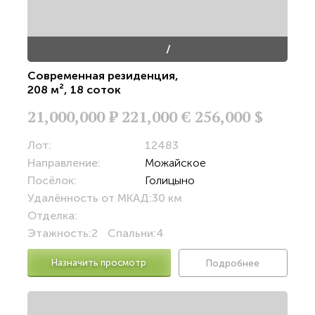
/
Современная резиденция
,
208 м²
,
18 соток
21,000,000
Р
221,000 €
256,000 $
Лот:
12483
Направление:
Можайское
Посёлок:
Голицыно
Удалённость от МКАД:
30 км
Отделка:
Этажность:
2
Спальни:
4
Назначить просмотр
Подробнее