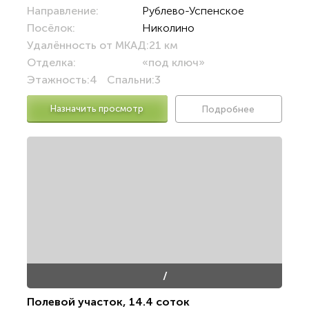
Направление:
Рублево-Успенское
Посёлок:
Николино
Удалённость от МКАД:
21 км
Отделка:
«под ключ»
Этажность:
4
Спальни:
3
Назначить просмотр
Подробнее
/
Полевой участок
,
14.4 соток