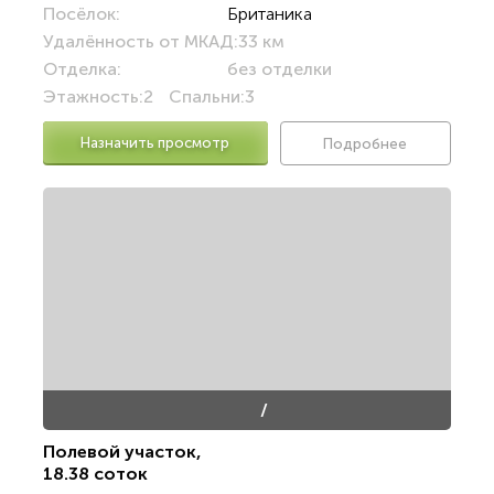
Посёлок:
Британика
Удалённость от МКАД:
33 км
Отделка:
без отделки
Этажность:
2
Спальни:
3
Назначить просмотр
Подробнее
/
Полевой участок
,
18.38 соток