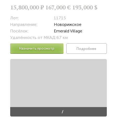
15,800,000
Р
167,000 €
193,000 $
Лот:
11715
Направление:
Новорижское
Посёлок:
Emerald Village
Удалённость от МКАД:
67 км
Назначить просмотр
Подробнее
/