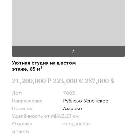
/
Уютная студия на шестом
этаже
,
85 м²
21,200,000
Р
223,000 €
257,000 $
Лот:
7083
Направление:
Рублево-Успенское
Посёлок:
Азарово
Удалённость от МКАД:
23 км
Отделка:
«под ключ»
Этаж:
6