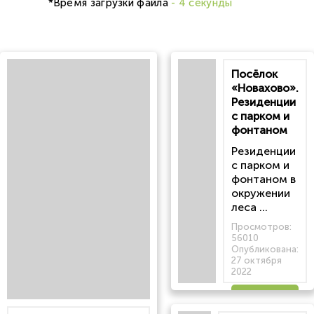
*Время загрузки файла
- 4 секунды
Посёлок
«Новахово».
Резиденции
с парком и
фонтаном
Резиденции
с парком и
фонтаном в
окружении
леса ...
Просмотров:
56010
Опубликована:
27 октября
2022
Читать