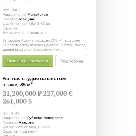
Лот:
12483
Направление:
Можайское
Посёлок:
Голицыно
Удалённость от МКАД:
30 км
Отделка:
Этажность:
2
Спальни:
4
Загородный дом площадью 208 м² построен
на просторном полевом участке 18 соток. Фасад
здания выдержан в современном...
Назначить просмотр
Подробнее
Уютная студия на шестом
этаже
,
85 м²
21,200,000
Р
227,000 €
261,000 $
Лот:
7083
Направление:
Рублево-Успенское
Посёлок:
Азарово
Удалённость от МКАД:
23 км
Отделка:
«под ключ»