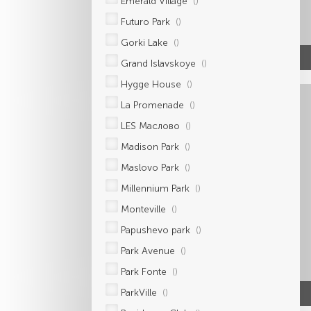
Emerald Village
()
Futuro Park
()
Gorki Lake
()
Grand Islavskoye
()
Hygge House
()
La Promenade
()
LES Маслово
()
Madison Park
()
Maslovo Park
()
Millennium Park
()
Monteville
()
Papushevo park
()
Park Avenue
()
Park Fonte
()
ParkVille
()