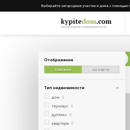
Выбирайте загородные участки и дома с помощью 
kypite
dom
.com
Загородная недвижимость
Отображение
списком
на карте
Тип недвижимости
дом
()
таунхаус
()
дуплекс
()
квартира
()