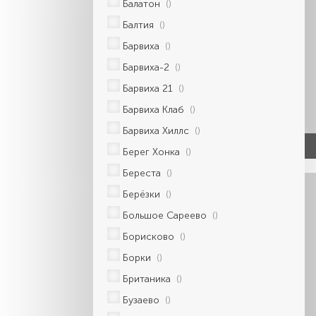
Балатон
()
Балтия
()
Барвиха
()
Барвиха-2
()
Барвиха 21
()
Барвиха Клаб
()
Барвиха Хиллс
()
Берег Хонка
()
Береста
()
Берёзки
()
Большое Сареево
()
Борисково
()
Борки
()
Британика
()
Бузаево
()