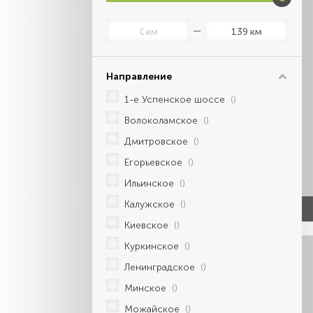
км
км
Направление
1-е Успенское шоссе
()
Волоколамское
()
Дмитровское
()
Егорьевское
()
Ильинское
()
Калужское
()
Киевское
()
Куркинское
()
Ленинградское
()
Минское
()
Можайское
()