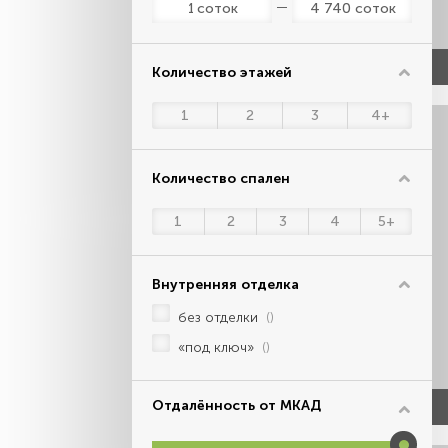
соток
соток
Количество этажей
1
2
3
4+
Количество спален
1
2
3
4
5+
Внутренняя отделка
без отделки
()
«под ключ»
()
Отдалённость от МКАД