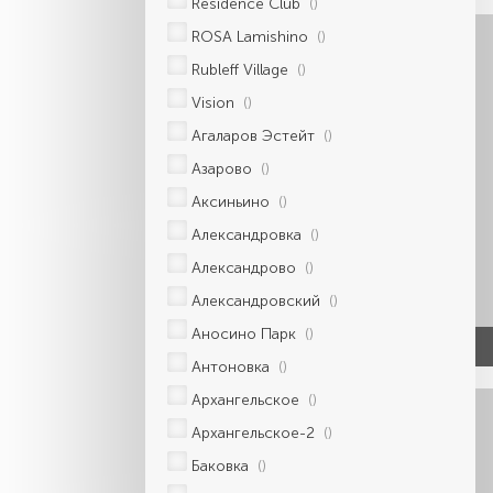
Residence Club
()
ROSA Lamishino
()
Rubleff Village
()
Vision
()
Агаларов Эстейт
()
Азарово
()
Аксиньино
()
Александровка
()
Александрово
()
Александровский
()
Аносино Парк
()
Антоновка
()
Архангельское
()
Архангельское-2
()
Баковка
()