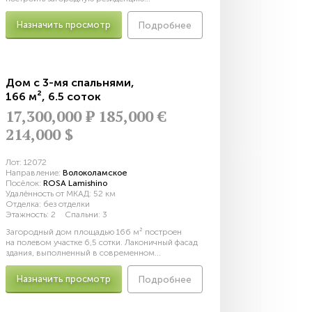
Назначить просмотр
Подробнее
Дом с 3-мя спальнями
,
166 м²
,
6.5 соток
17,300,000
Р
185,000 €
214,000 $
Лот:
12072
Направление:
Волоколамское
Посёлок:
ROSA Lamishino
Удалённость от МКАД:
52 км
Отделка:
без отделки
Этажность:
2
Спальни:
3
Загородный дом площадью 166 м² построен
на полевом участке 6,5 сотки. Лаконичный фасад
здания, выполненный в современном...
Назначить просмотр
Подробнее