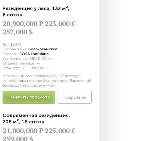
Резиденция у леса
,
132 м²
,
6 соток
20,900,000
Р
223,000 €
257,000 $
Лот:
12074
Направление:
Волоколамское
Посёлок:
ROSA Lamishino
Удалённость от МКАД:
52 км
Отделка:
без отделки
Этажность:
2
Спальни:
3
Загородный дом площадью 132 м² построен
на небольшом участке 6 соток у леса. Лаконичный
фасад здания в современном...
Назначить просмотр
Подробнее
Современная резиденция
,
208 м²
,
18 соток
21,000,000
Р
225,000 €
259,000 $