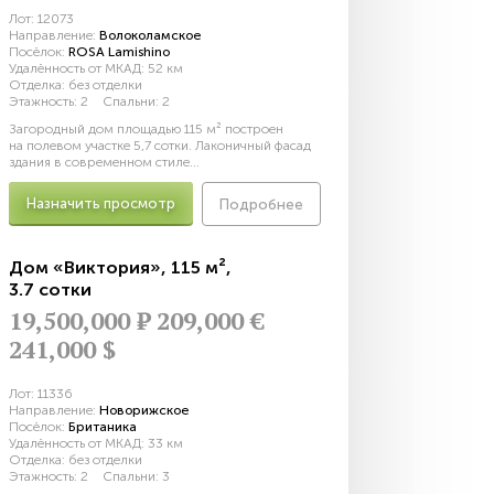
Лот:
12073
Направление:
Волоколамское
Посёлок:
ROSA Lamishino
Удалённость от МКАД:
52 км
Отделка:
без отделки
Этажность:
2
Спальни:
2
Загородный дом площадью 115 м² построен
на полевом участке 5,7 сотки. Лаконичный фасад
здания в современном стиле...
Назначить просмотр
Подробнее
Дом «Виктория»
,
115 м²
,
3.7 сотки
19,500,000
Р
209,000 €
241,000 $
Лот:
11336
Направление:
Новорижское
Посёлок:
Британика
Удалённость от МКАД:
33 км
Отделка:
без отделки
Этажность:
2
Спальни:
3