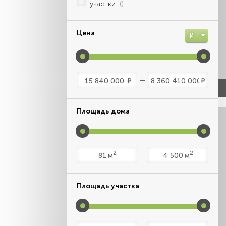
участки
()
Цена
Р
Р
Р
Площадь дома
2
2
м
м
Площадь участка