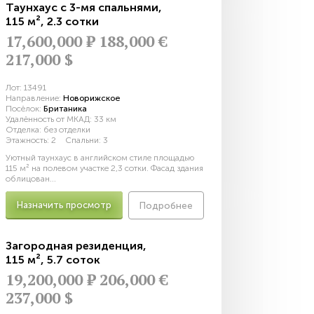
Таунхаус с 3-мя спальнями
,
115 м²
,
2.3 сотки
17,600,000
Р
188,000 €
217,000 $
Лот:
13491
Направление:
Новорижское
Посёлок:
Британика
Удалённость от МКАД:
33 км
Отделка:
без отделки
Этажность:
2
Спальни:
3
Уютный таунхаус в английском стиле площадью
115 м² на полевом участке 2,3 сотки. Фасад здания
облицован...
Назначить просмотр
Подробнее
Загородная резиденция
,
115 м²
,
5.7 соток
19,200,000
Р
206,000 €
237,000 $