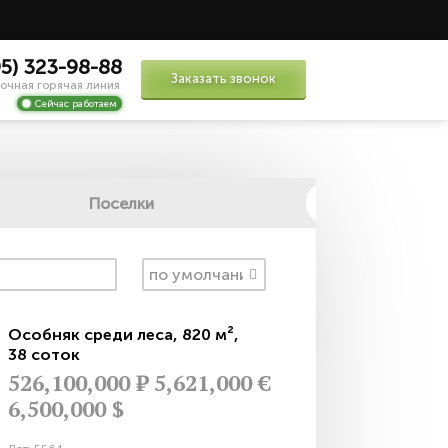
95) 323-98-88
Заказать звонок
очная горячая линия
Сейчас работаем
Поселки
Особняк среди леса
,
820 м²
,
38 соток
526,100,000
Р
5,621,000 €
6,500,000 $