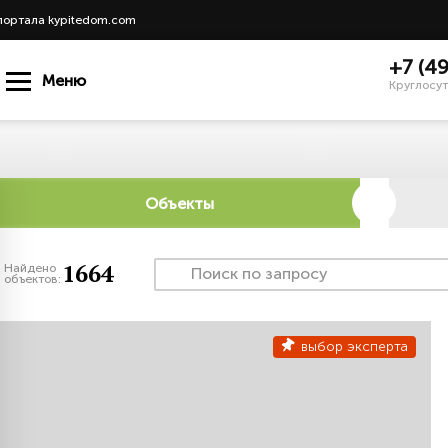
портала kypitedom.com
+7 (4
Меню
Круглосут
Объекты
1664
Найдено
объектов:
выбор эксперта