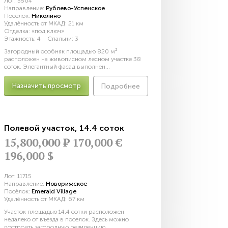
Лот:
5564
Направление:
Рублево-Успенское
Посёлок:
Николино
Удалённость от МКАД:
21 км
Отделка:
«под ключ»
Этажность:
4
Спальни:
3
Загородный особняк площадью 820 м²
расположен на живописном лесном участке 38
соток. Элегантный фасад выполнен...
Назначить просмотр
Подробнее
Полевой участок
,
14.4 соток
15,800,000
Р
170,000 €
196,000 $
Лот:
11715
Направление:
Новорижское
Посёлок:
Emerald Village
Удалённость от МКАД:
67 км
Участок площадью 14,4 сотки расположен
недалеко от въезда в поселок. Здесь можно
построить загородную резиденцию...