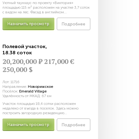
Уютный таунхаус по проекту «Виктория»
площадью 115 м² расположен на участке 3,7 соток
с видом на лес. Фасад в английком...
Назначить просмотр
Подробнее
Полевой участок
,
18.38 соток
20,200,000
Р
217,000 €
250,000 $
Лот:
11716
Направление:
Новорижское
Посёлок:
Emerald Village
Удалённость от МКАД:
67 км
Участок площадью 18,4 сотки расположен
недалеко от въезда в поселок. Здесь можно
построить загородную резиденцию...
Назначить просмотр
Подробнее