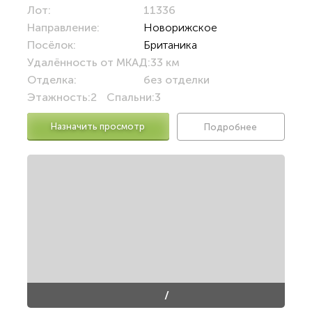
Лот:
11336
Направление:
Новорижское
Посёлок:
Британика
Удалённость от МКАД:
33 км
Отделка:
без отделки
Этажность:
2
Спальни:
3
Назначить просмотр
Подробнее
/