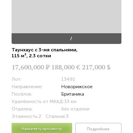
/
Таунхаус с 3-мя спальнями
,
115 м²
,
2.3 сотки
17,600,000
Р
188,000 €
217,000 $
Лот:
13491
Направление:
Новорижское
Посёлок:
Британика
Удалённость от МКАД:
33 км
Отделка:
без отделки
Этажность:
2
Спальни:
3
Назначить просмотр
Подробнее