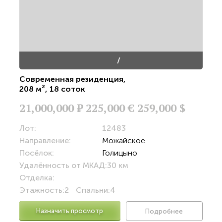
/
Современная резиденция
,
208 м²
,
18 соток
21,000,000
Р
225,000 €
259,000 $
Лот:
12483
Направление:
Можайское
Посёлок:
Голицыно
Удалённость от МКАД:
30 км
Отделка:
Этажность:
2
Спальни:
4
Назначить просмотр
Подробнее