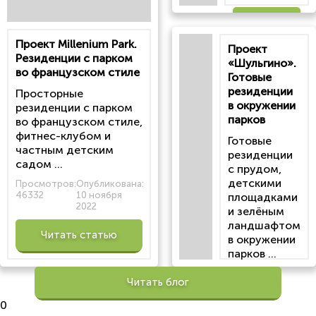
Читать
Проект Millenium Park.
Проект
статью
Резиденции с парком
«Шульгино».
во французском стиле
Готовые
резиденции
Просторные
в окружении
резиденции с парком
парков
во французском стиле,
фитнес-клубом и
Готовые
частным детским
резиденции
садом ...
с прудом,
детскими
Просмотров:
Опубликована:
46332
10 ноября
площадками
2022
и зелёным
ландшафтом
Читать статью
в окружении
парков ...
Просмотров:
Читать блог
100196
Опубликована:
0
6 октября 2022