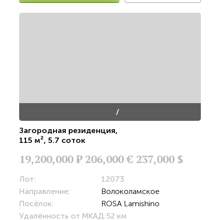
/
Загородная резиденция
,
115 м²
,
5.7 соток
19,200,000
Р
206,000 €
237,000 $
Лот:
12073
Направление:
Волоколамское
Посёлок:
ROSA Lamishino
Удалённость от МКАД:
52 км