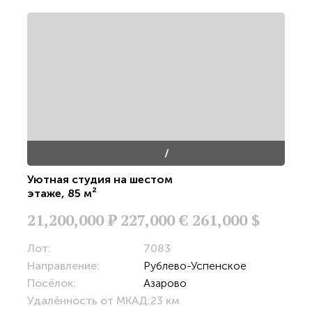
/
Уютная студия на шестом
этаже
,
85 м²
21,200,000
Р
227,000 €
261,000 $
Лот:
7083
Направление:
Рублево-Успенское
Посёлок:
Азарово
Удалённость от МКАД:
23 км