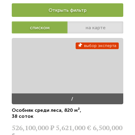
Открыть фильтр
списком
на карте
выбор эксперта
/
Особняк среди леса
,
820 м²
,
38 соток
526,100,000
Р
5,621,000 €
6,500,000