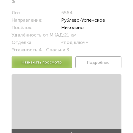
$
Лот:
5564
Направление:
Рублево-Успенское
Посёлок:
Николино
Удалённость от МКАД:
21 км
Отделка:
«под ключ»
Этажность:
4
Спальни:
3
Назначить просмотр
Подробнее