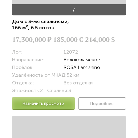
/
Дом с 3-мя спальнями
,
166 м²
,
6.5 соток
17,300,000
Р
185,000 €
214,000 $
Лот:
12072
Направление:
Волоколамское
Посёлок:
ROSA Lamishino
Удалённость от МКАД:
52 км
Отделка:
без отделки
Этажность:
2
Спальни:
3
Назначить просмотр
Подробнее