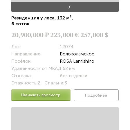
/
Резиденция у леса
,
132 м²
,
6 соток
20,900,000
Р
223,000 €
257,000 $
Лот:
12074
Направление:
Волоколамское
Посёлок:
ROSA Lamishino
Удалённость от МКАД:
52 км
Отделка:
без отделки
Этажность:
2
Спальни:
3
Назначить просмотр
Подробнее