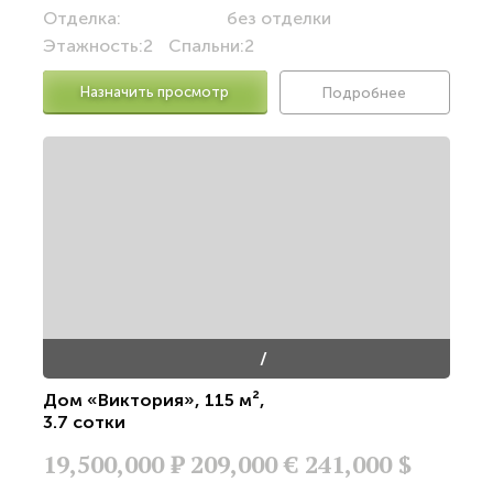
Отделка:
без отделки
Этажность:
2
Спальни:
2
Назначить просмотр
Подробнее
/
Дом «Виктория»
,
115 м²
,
3.7 сотки
19,500,000
Р
209,000 €
241,000 $