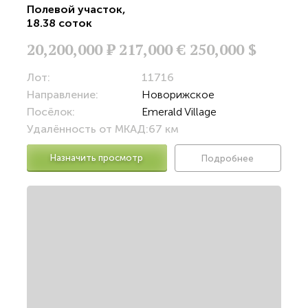
Полевой участок
,
18.38 соток
20,200,000
Р
217,000 €
250,000 $
Лот:
11716
Направление:
Новорижское
Посёлок:
Emerald Village
Удалённость от МКАД:
67 км
Назначить просмотр
Подробнее