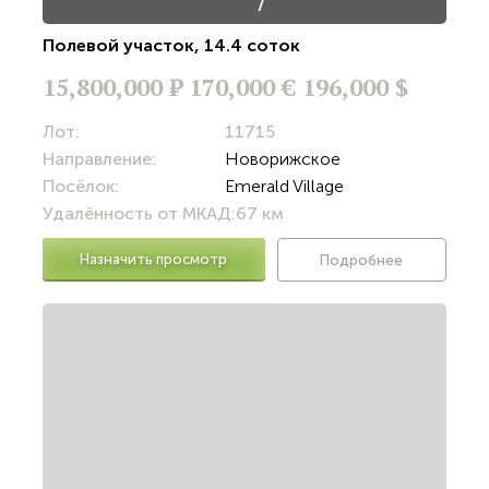
/
Полевой участок
,
14.4 соток
15,800,000
Р
170,000 €
196,000 $
Лот:
11715
Направление:
Новорижское
Посёлок:
Emerald Village
Удалённость от МКАД:
67 км
Назначить просмотр
Подробнее