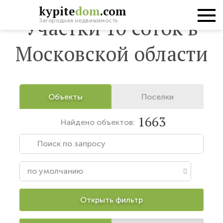
2
kypite
dom
.com
Участки 10 соток в
Загородная недвижимость
Московской области
Объекты
Поселки
1663
Найдено
объектов:
Открыть фильтр