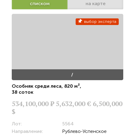
списком
на карте
выбор эксперта
/
Особняк среди леса
,
820 м²
,
38 соток
534,100,000
Р
5,632,000 €
6,500,000
$
Лот:
5564
Направление:
Рублево-Успенское