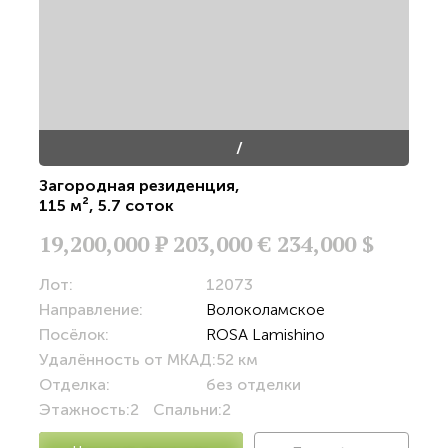
/
Загородная резиденция
,
115 м²
,
5.7 соток
19,200,000
Р
203,000 €
234,000 $
Лот:
12073
Направление:
Волоколамское
Посёлок:
ROSA Lamishino
Удалённость от МКАД:
52 км
Отделка:
без отделки
Этажность:
2
Спальни:
2