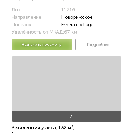
Лот:
11716
Направление:
Новорижское
Посёлок:
Emerald Village
Удалённость от МКАД:
67 км
Назначить просмотр
Подробнее
/
Резиденция у леса
,
132 м²
,