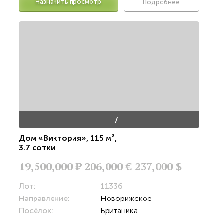
Назначить просмотр
Подробнее
/
Дом «Виктория»
,
115 м²
,
3.7 сотки
19,500,000
Р
206,000 €
237,000 $
Лот:
11336
Направление:
Новорижское
Посёлок:
Британика