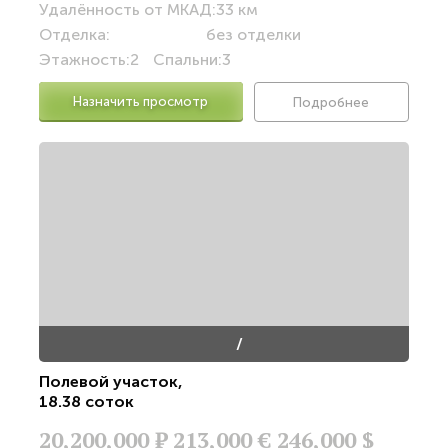
Удалённость от МКАД:
33 км
Отделка:
без отделки
Этажность:
2
Спальни:
3
Назначить просмотр
Подробнее
/
Полевой участок
,
18.38 соток
20,200,000
Р
213,000 €
246,000 $