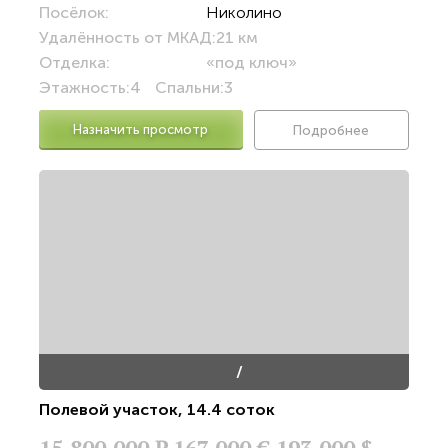
Посёлок:
Николино
Удалённость от МКАД:
21 км
Отделка:
«под ключ»
Этажность:
4
Спальни:
3
Назначить просмотр
Подробнее
/
Полевой участок
,
14.4 соток
15,800,000
Р
167,000 €
193,000 $