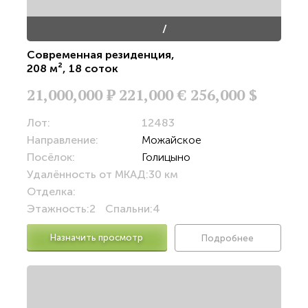
/
Современная резиденция
,
208 м²
,
18 соток
21,000,000
Р
221,000 €
256,000 $
Лот:
12483
Направление:
Можайское
Посёлок:
Голицыно
Удалённость от МКАД:
30 км
Отделка:
Этажность:
2
Спальни:
4
Назначить просмотр
Подробнее