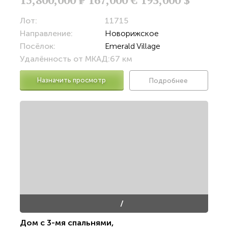
Лот:
11715
Направление:
Новорижское
Посёлок:
Emerald Village
Удалённость от МКАД:
67 км
Назначить просмотр
Подробнее
/
Дом с 3-мя спальнями
,