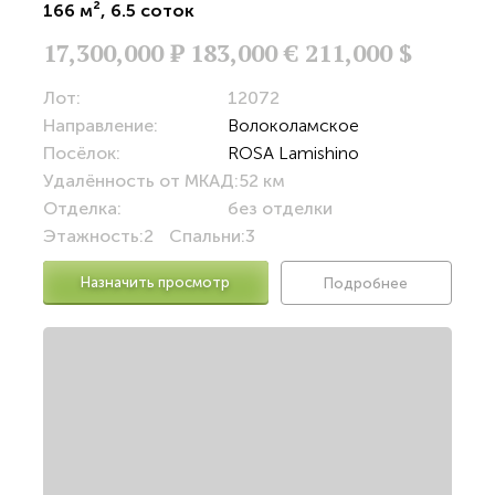
166 м²
,
6.5 соток
17,300,000
Р
183,000 €
211,000 $
Лот:
12072
Направление:
Волоколамское
Посёлок:
ROSA Lamishino
Удалённость от МКАД:
52 км
Отделка:
без отделки
Этажность:
2
Спальни:
3
Назначить просмотр
Подробнее