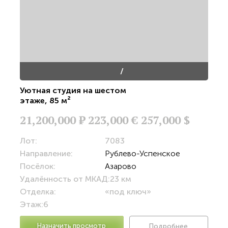
/
Уютная студия на шестом
этаже
,
85 м²
21,200,000
Р
223,000 €
257,000 $
Лот:
7083
Направление:
Рублево-Успенское
Посёлок:
Азарово
Удалённость от МКАД:
23 км
Отделка:
«под ключ»
Этаж:
6
Назначить просмотр
Подробнее