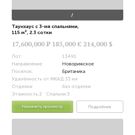
/
Таунхаус с 3-мя спальнями
,
115 м²
,
2.3 сотки
17,600,000
Р
185,000 €
214,000 $
Лот:
13491
Направление:
Новорижское
Посёлок:
Британика
Удалённость от МКАД:
33 км
Отделка:
без отделки
Этажность:
2
Спальни:
3
Назначить просмотр
Подробнее