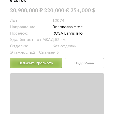
6 соток
20,900,000
Р
220,000 €
254,000 $
Лот:
12074
Направление:
Волоколамское
Посёлок:
ROSA Lamishino
Удалённость от МКАД:
52 км
Отделка:
без отделки
Этажность:
2
Спальни:
3
Назначить просмотр
Подробнее