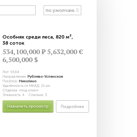
Особняк среди леса
,
820 м²
,
38 соток
534,100,000
Р
5,632,000 €
6,500,000 $
Лот:
5564
Направление:
Рублево-Успенское
Посёлок:
Николино
Удалённость от МКАД:
21 км
Отделка:
«под ключ»
Этажность:
4
Спальни:
3
Назначить просмотр
Подробнее