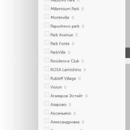
Maslovo Park
()
Millennium Park
()
Monteville
()
Papushevo park
()
Park Avenue
()
Park Fonte
()
ParkVille
()
Residence Club
()
ROSA Lamishino
()
Rubleff Village
()
Vision
()
Агаларов Эстейт
()
Азарово
()
Аксиньино
()
Александровка
()