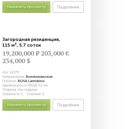
Назначить просмотр
Подробнее
Загородная резиденция
,
115 м²
,
5.7 соток
19,200,000
Р
203,000 €
234,000 $
Лот:
12073
Направление:
Волоколамское
Посёлок:
ROSA Lamishino
Удалённость от МКАД:
52 км
Отделка:
без отделки
Этажность:
2
Спальни:
2
Назначить просмотр
Подробнее