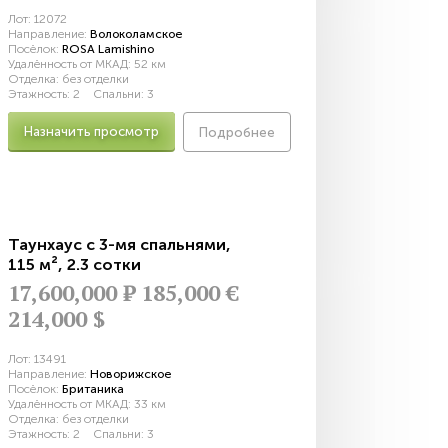
Лот:
12072
Направление:
Волоколамское
Посёлок:
ROSA Lamishino
Удалённость от МКАД:
52 км
Отделка:
без отделки
Этажность:
2
Спальни:
3
Назначить просмотр
Подробнее
Таунхаус с 3-мя спальнями
,
115 м²
,
2.3 сотки
17,600,000
Р
185,000 €
214,000 $
Лот:
13491
Направление:
Новорижское
Посёлок:
Британика
Удалённость от МКАД:
33 км
Отделка:
без отделки
Этажность:
2
Спальни:
3