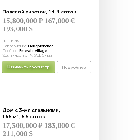
Полевой участок
,
14.4 соток
15,800,000
Р
167,000 €
193,000 $
Лот:
11715
Направление:
Новорижское
Посёлок:
Emerald Village
Удалённость от МКАД:
67 км
Назначить просмотр
Подробнее
Дом с 3-мя спальнями
,
166 м²
,
6.5 соток
17,300,000
Р
183,000 €
211,000 $