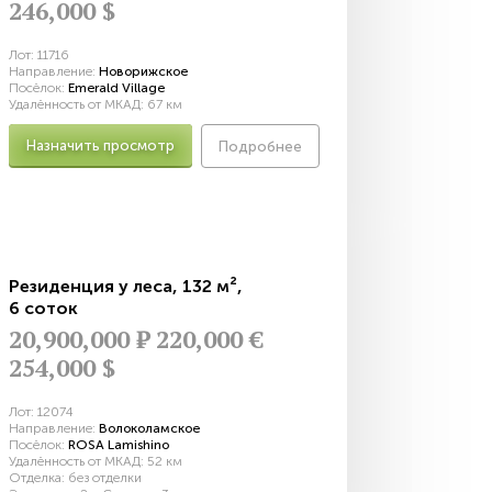
246,000 $
Лот:
11716
Направление:
Новорижское
Посёлок:
Emerald Village
Удалённость от МКАД:
67 км
Назначить просмотр
Подробнее
Резиденция у леса
,
132 м²
,
6 соток
20,900,000
Р
220,000 €
254,000 $
Лот:
12074
Направление:
Волоколамское
Посёлок:
ROSA Lamishino
Удалённость от МКАД:
52 км
Отделка:
без отделки