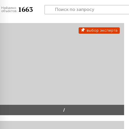
1663
Найдено
объектов:
выбор эксперта
/