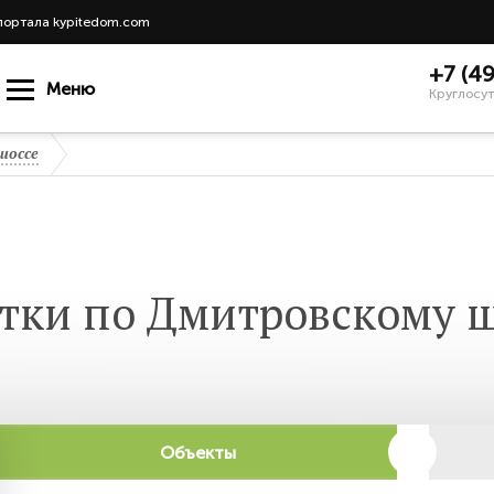
портала kypitedom.com
+7 (4
Меню
Круглосут
шоссе
тки по Дмитровскому 
Объекты