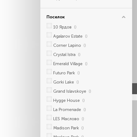
Поселок
10 Ярдов
()
Agalarov Estate
()
Corner Lapino
()
Crystal Istra
()
Emerald Village
()
Futuro Park
()
Gorki Lake
()
Grand Islavskoye
()
Hygge House
()
La Promenade
()
LES Маслово
()
Madison Park
()