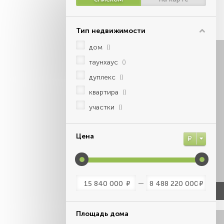
Тип недвижимости
дом
()
таунхаус
()
дуплекс
()
квартира
()
участки
()
Цена
Р
Р
Р
Площадь дома