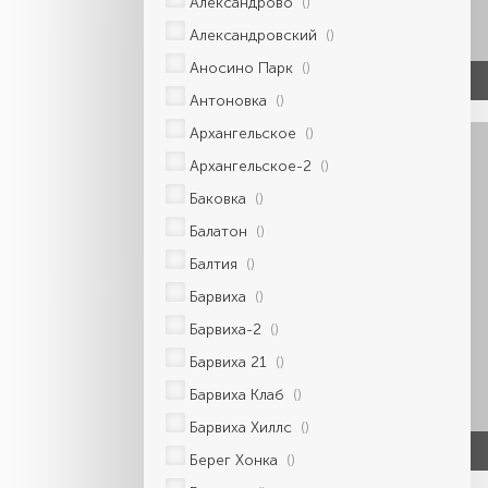
Александрово
()
Александровский
()
Аносино Парк
()
Антоновка
()
Архангельское
()
Архангельское-2
()
Баковка
()
Балатон
()
Балтия
()
Барвиха
()
Барвиха-2
()
Барвиха 21
()
Барвиха Клаб
()
Барвиха Хиллс
()
Берег Хонка
()