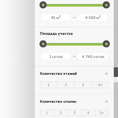
2
2
м
м
Площадь участка
соток
соток
Количество этажей
1
2
3
4+
Количество спален
1
2
3
4
5+