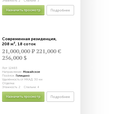
Этажность:
2
Спальни:
3
Назначить просмотр
Подробнее
Современная резиденция
,
208 м²
,
18 соток
21,000,000
Р
221,000 €
256,000 $
Лот:
12483
Направление:
Можайское
Посёлок:
Голицыно
Удалённость от МКАД:
30 км
Отделка:
Этажность:
2
Спальни:
4
Назначить просмотр
Подробнее