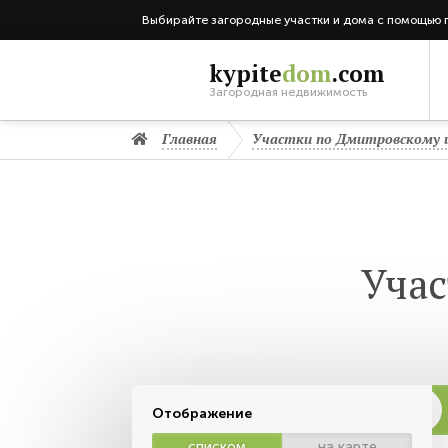
Выбирайте загородные участки и дома с помощью 
kypite
dom
.com
Загородная недвижимость
Главная
Участки по Дмитровскому 
Учас
Отображение
списком
на карте